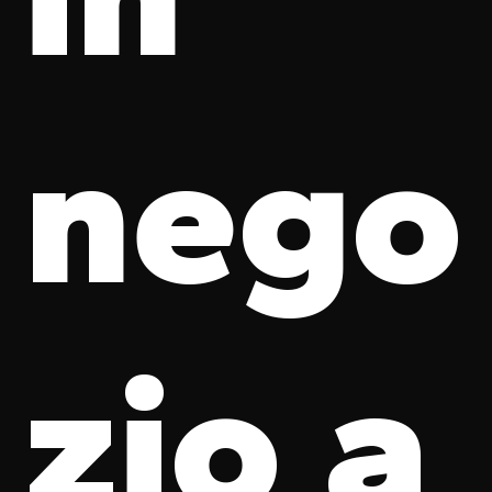
nego
zio a